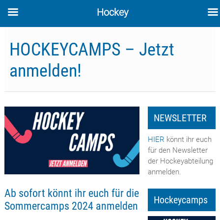
Hockey
Skip
to
HOCKEYCAMPS – Jetzt
content
anmelden!
NEWSLETTER
HIER
könnt ihr euch
für den Newsletter
der Hockeyabteilung
anmelden.
Ab sofort könnt ihr euch für die
Hockeycamps
Sommercamps 2024 anmelden