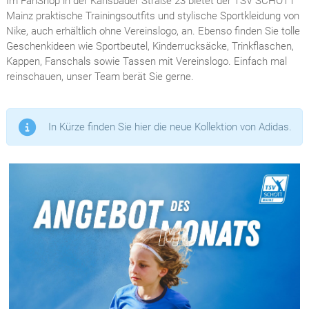
Im FanShop in der Karlsbader Straße 23 bietet der TSV SCHOTT
Mainz praktische Trainingsoutfits und stylische Sportkleidung von
Nike, auch erhältlich ohne Vereinslogo, an. Ebenso finden Sie tolle
Geschenkideen wie Sportbeutel, Kinderrucksäcke, Trinkflaschen,
Kappen, Fanschals sowie Tassen mit Vereinslogo. Einfach mal
reinschauen, unser Team berät Sie gerne.
In Kürze finden Sie hier die neue Kollektion von Adidas.