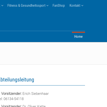
t
Fitness & Gesundheitssport
FanShop
Kontakt
Home
bteilungsleitung
. Vorsitzender:
Erich Siebenhaar
el: 06134-54118
. Vorsitzender:
Dr. Oliver Katte