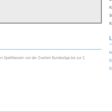
K
S
K
L
M
n Spielklassen von der Zweiten Bundesliga bis zur 2.
D
D