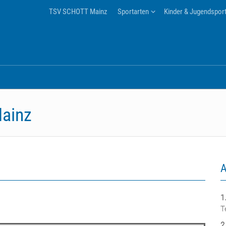
TSV SCHOTT Mainz
Sportarten
Kinder & Jugendspor
ainz
A
1
T
2