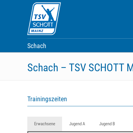
Skip
to
content
Schach
Schach – TSV SCHOTT M
Trainingszeiten
Erwachsene
Jugend A
Jugend B