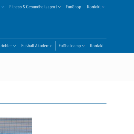
t
Fitness & Gesundheitssport
FanShop
Kontakt
richter
Fußball-Akademie
Fußballcamp
Kontakt