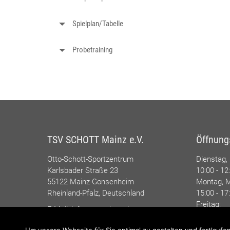
Spielplan/Tabelle
Probetraining
TSV SCHOTT Mainz e.V.
Öffnung
Otto-Schott-Sportzentrum
Dienstag,
Karlsbader Straße 23
10:00 - 12
55122 Mainz-Gonsenheim
Montag, M
Rheinland-Pfalz, Deutschland
15:00 - 17
Freitag:
E-Mail:
info@tsvschott.de
10:00 - 12
Tel.: 06131/277000
Um unsere Webseite für Sie optimal zu gestalten und fortlauf