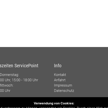
szeiten ServicePoint
Info
 Donnerstag:
Kontakt
:00 Uhr, 15:00 - 18:00 Uhr
Anfahrt
ittwoch:
Impressum
:00 Uhr
Datenschutz
Für die Inhalte zu den einzelnen
:00 Uhr
Verwendung von Cookies:
Sportarten sind die zuständigen
end verbessern zu können, verwenden wir Cookies. Durch einen Klick au