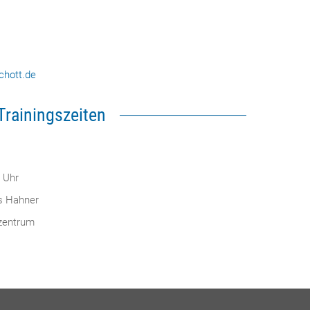
chott.de
Trainingszeiten
5 Uhr
is Hahner
tzentrum