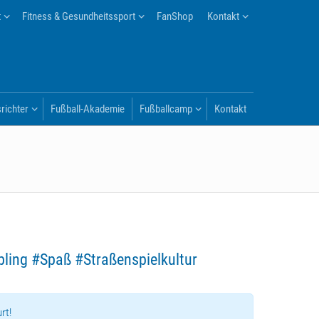
t
Fitness & Gesundheitssport
FanShop
Kontakt
richter
Fußball-Akademie
Fußballcamp
Kontakt
bling #Spaß #Straßenspielkultur
rt!