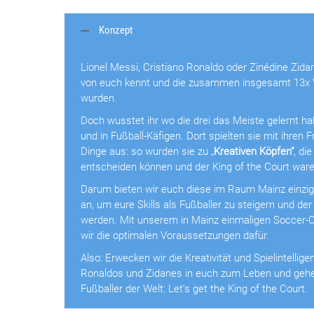
Konzept
Lionel Messi, Cristiano Ronaldo oder
Zinédine
Zidan
von euch kennt und die
zusammen insgesamt 13x W
wurden.
Doch wusstet ihr wo die drei das Meiste gelernt ha
und in Fußball-Käfigen.
Dort spielten sie mit ihren 
Dinge aus: so wurden sie zu „
Kr
e
ativen Köpfen“
,
die
entscheiden können und der King
of
the
Court ware
Darum bieten wir euch diese im Raum Mainz einziga
an, um eure Skills als
Fußballer zu steigern und der
werden. Mit unserem in Mainz einmaligen Soccer-
wir die optimalen Voraussetzungen dafür.
Also: Erwecken wir die Kreativität und Spielintellige
Ronaldos und Zidanes in euch
zum Leben und gehe
Fußballer der Welt:
Let‘s
get
the
King
of
the
Court.