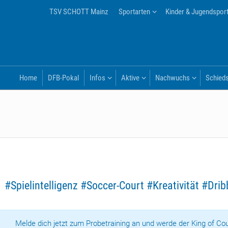
TSV SCHOTT Mainz
Sportarten
Kinder & Jugendspor
Home
DFB-Pokal
Infos
Aktive
Nachwuchs
Schieds
 #Spielintelligenz #Soccer-Court #Kreativität #Drib
Melde dich jetzt zum Probetraining an und werde der King of Cou