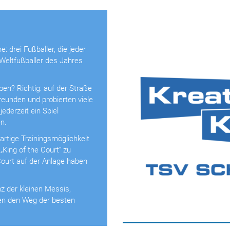
e: drei Fußballer, die jeder
eltfußballer des Jahres
ben? Richtig: auf der Straße
Freunden und probierten viele
 jederzeit ein Spiel
n.
rtige Trainingsmöglichkeit
 „King
of
the
Court“ zu
Court auf
der Anlage haben
nz der kleinen Messis,
n den Weg der besten