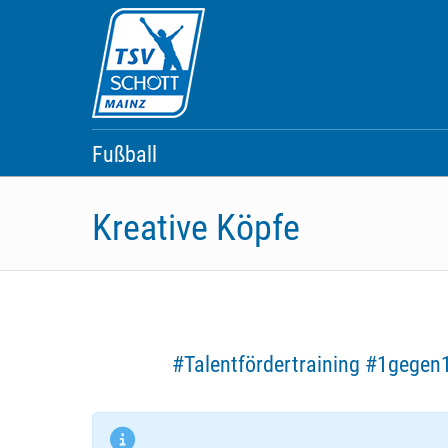
Skip
to
content
Fußball
Kreative Köpfe
#Talentfördertraining #1gegen1