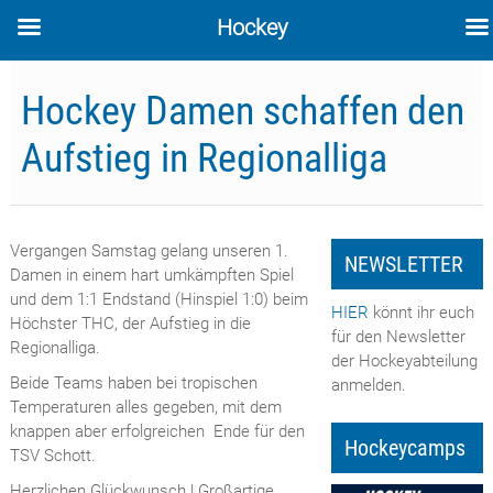
Hockey
Skip
to
Hockey Damen schaffen den
content
Aufstieg in Regionalliga
Vergangen Samstag gelang unseren 1.
NEWSLETTER
Damen in einem hart umkämpften Spiel
und dem 1:1 Endstand (Hinspiel 1:0) beim
HIER
könnt ihr euch
Höchster THC, der Aufstieg in die
für den Newsletter
Regionalliga.
der Hockeyabteilung
Beide Teams haben bei tropischen
anmelden.
Temperaturen alles gegeben, mit dem
knappen aber erfolgreichen Ende für den
Hockeycamps
TSV Schott.
Herzlichen Glückwunsch ! Großartige