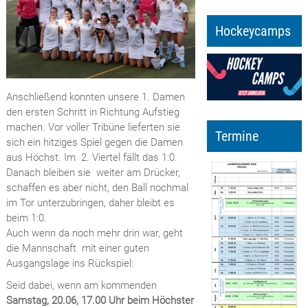
Hockeycamps
Anschließend konnten unsere 1. Damen
den ersten Schritt in Richtung Aufstieg
machen. Vor voller Tribüne lieferten sie
Termine
sich ein hitziges Spiel gegen die Damen
aus Höchst. Im 2. Viertel fällt das 1:0.
Danach bleiben sie weiter am Drücker,
schaffen es aber nicht, den Ball nochmal
im Tor unterzubringen, daher bleibt es
beim 1:0.
Auch wenn da noch mehr drin war, geht
die Mannschaft mit einer guten
Ausgangslage ins Rückspiel:
Seid dabei, wenn am kommenden
Samstag, 20.06, 17.00 Uhr beim Höchster