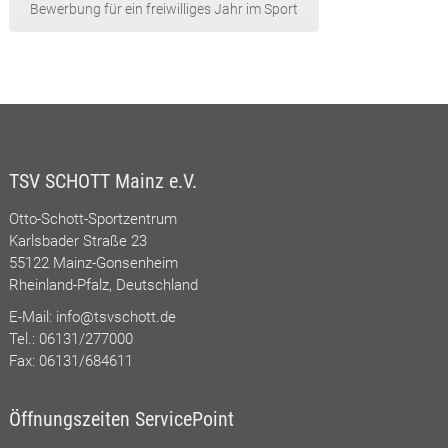
Bewerbung für ein freiwilliges Jahr im Sport
TSV SCHOTT Mainz e.V.
Otto-Schott-Sportzentrum
Karlsbader Straße 23
55122 Mainz-Gonsenheim
Rheinland-Pfalz, Deutschland
E-Mail:
info@tsvschott.de
Tel.: 06131/277000
Fax: 06131/684611
Öffnungszeiten ServicePoint