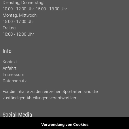
Dienstag, Donnerstag:
10:00 - 12:00 Uhr, 15:00 - 18:00 Uhr
Montag, Mittwoch:
15:00 - 17:00 Uhr
Freitag:
10:00 - 12:00 Uhr
Info
Kontakt
Anfahrt
Impressum
Datenschutz
Für die Inhalte zu den einzelnen Sportarten sind die
zuständigen Abteilungen verantwortlich.
Social Media
Verwendung von Cookies:
TSV bei facebook