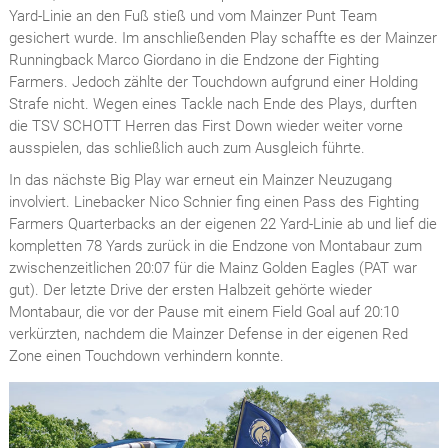
Yard-Linie an den Fuß stieß und vom Mainzer Punt Team
gesichert wurde. Im anschließenden Play schaffte es der Mainzer
Runningback Marco Giordano in die Endzone der Fighting
Farmers. Jedoch zählte der Touchdown aufgrund einer Holding
Strafe nicht. Wegen eines Tackle nach Ende des Plays, durften
die TSV SCHOTT Herren das First Down wieder weiter vorne
ausspielen, das schließlich auch zum Ausgleich führte.
In das nächste Big Play war erneut ein Mainzer Neuzugang
involviert. Linebacker Nico Schnier fing einen Pass des Fighting
Farmers Quarterbacks an der eigenen 22 Yard-Linie ab und lief die
kompletten 78 Yards zurück in die Endzone von Montabaur zum
zwischenzeitlichen 20:07 für die Mainz Golden Eagles (PAT war
gut). Der letzte Drive der ersten Halbzeit gehörte wieder
Montabaur, die vor der Pause mit einem Field Goal auf 20:10
verkürzten, nachdem die Mainzer Defense in der eigenen Red
Zone einen Touchdown verhindern konnte.