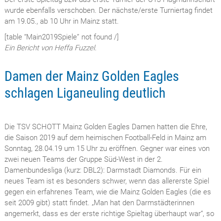
wurde ebenfalls verschoben. Der nächste/erste Turniertag findet
am 19.05., ab 10 Uhr in Mainz statt.
[table “Main2019Spiele” not found /]
Ein Bericht von Heffa Fuzzel.
Damen der Mainz Golden Eagles
schlagen Liganeuling deutlich
Die TSV SCHOTT Mainz Golden Eagles Damen hatten die Ehre,
die Saison 2019 auf dem heimischen Football-Feld in Mainz am
Sonntag, 28.04.19 um 15 Uhr zu eröffnen. Gegner war eines von
zwei neuen Teams der Gruppe Süd-West in der 2.
Damenbundesliga (kurz: DBL2): Darmstadt Diamonds. Für ein
neues Team ist es besonders schwer, wenn das allererste Spiel
gegen ein erfahrenes Team, wie die Mainz Golden Eagles (die es
seit 2009 gibt) statt findet. „Man hat den Darmstädterinnen
angemerkt, dass es der erste richtige Spieltag überhaupt war“, so