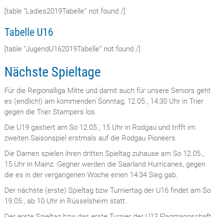
[table “Ladies2019Tabelle” not found /]
Tabelle U16
[table “JugendU162019Tabelle” not found /]
Nächste Spieltage
Für die Regionalliga Mitte und damit auch für unsere Seniors geht
es (endlich!) am kommenden Sonntag, 12.05., 14:30 Uhr in Trier
gegen die Trier Stampers los.
Die U19 gastiert am So 12.05., 15 Uhr in Rodgau und trifft im
zweiten Saisonspiel erstmals auf die Rodgau Pioneers.
Die Damen spielen ihren dritten Spieltag zuhause am So 12.05.,
15 Uhr in Mainz. Gegner werden die Saarland Hurricanes, gegen
die es in der vergangenen Woche einen 14:34 Sieg gab.
Der nächste (erste) Spieltag bzw Turniertag der U16 findet am So
19.05., ab 10 Uhr in Rüsselsheim statt.
Der erste Spieltag bzw das erste Turnier der U13 Flagmannschaft