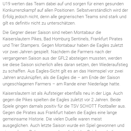
U19 werten das Team dabei auf und sorgen für einen gesunden
Konkurrenzkampf auf allen Positionen. Selbstverständlich wird der
Erfolg jedoch nicht, denn alle gegnerischen Teams sind stark und
gilt es definitiv nicht zu unterschätzen.
Die Gegner dieser Saison sind neben Montabaur die
Kaiserslautern Pikes, Bad Homburg Sentinels, Frankfurt Pirates
und Trier Stampers. Gegen Montabaur haben die Eagles zuletzt
vor zwei Jahren gespielt. Nachdem die Farmers nach der
vergangenen Saison aus der GFL2 absteigen mussten, werden
sie diese Saison sicherlich alles daran setzen, den Wiederaufstieg
zu schaffen. Aus Eagles-Sicht gilt es an das Heimspiel vor zwei
Jahren anzuknüpfen, als die Eagles die – am Ende der Saison
ungeschlagenen Farmers – am Rande einer Niederlage hatte.
Kaiserslautern ist als Aufsteiger ebenfalls neu in der Liga. Auch
gegen die Pikes spielten die Eagles zuletzt vor 2 Jahren. Beide
Spiele gingen damals positiv für die TSV SCHOTT Footballer aus.
Gegen die Pirates aus Frankfurt haben die Eagles eine lange
gemeinsame Historie. Die vielen Duelle waren meist
ausgeglichen. Auch letzte Saison wurde ein Spiel gewonnen und