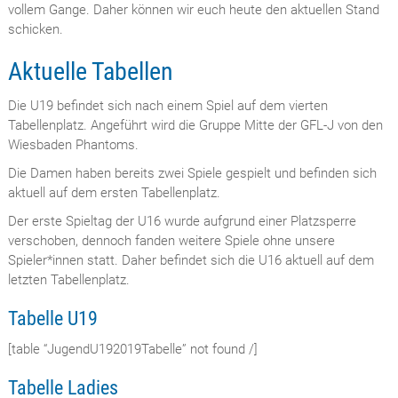
vollem Gange. Daher können wir euch heute den aktuellen Stand
schicken.
Aktuelle Tabellen
Die U19 befindet sich nach einem Spiel auf dem vierten
Tabellenplatz. Angeführt wird die Gruppe Mitte der GFL-J von den
Wiesbaden Phantoms.
Die Damen haben bereits zwei Spiele gespielt und befinden sich
aktuell auf dem ersten Tabellenplatz.
Der erste Spieltag der U16 wurde aufgrund einer Platzsperre
verschoben, dennoch fanden weitere Spiele ohne unsere
Spieler*innen statt. Daher befindet sich die U16 aktuell auf dem
letzten Tabellenplatz.
Tabelle U19
[table “JugendU192019Tabelle” not found /]
Tabelle Ladies