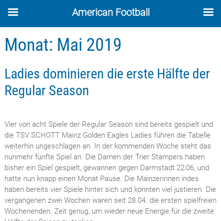
American Football
Skip
Monat:
Mai 2019
to
content
Ladies dominieren die erste Hälfte der
Regular Season
Vier von acht Spiele der Regular Season sind bereits gespielt und
die TSV SCHOTT Mainz Golden Eagles Ladies führen die Tabelle
weiterhin ungeschlagen an. In der kommenden Woche steht das
nunmehr fünfte Spiel an. Die Damen der Trier Stampers haben
bisher ein Spiel gespielt, gewannen gegen Darmstadt 22:06, und
hatte nun knapp einen Monat Pause. Die Mainzerinnen indes
haben bereits vier Spiele hinter sich und konnten viel justieren. Die
vergangenen zwei Wochen waren seit 28.04. die ersten spielfreien
Wochenenden. Zeit genug, um wieder neue Energie für die zweite