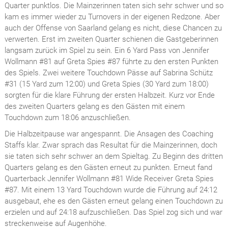
Quarter punktlos. Die Mainzerinnen taten sich sehr schwer und so
kam es immer wieder zu Turnovers in der eigenen Redzone. Aber
auch der Offense von Saarland gelang es nicht, diese Chancen zu
verwerten. Erst im zweiten Quarter schienen die Gastgeberinnen
langsam zurück im Spiel zu sein. Ein 6 Yard Pass von Jennifer
Wollmann #81 auf Greta Spies #87 führte zu den ersten Punkten
des Spiels. Zwei weitere Touchdown Pässe auf Sabrina Schütz
#31 (15 Yard zum 12:00) und Greta Spies (30 Yard zum 18:00)
sorgten für die klare Führung der ersten Halbzeit. Kurz vor Ende
des zweiten Quarters gelang es den Gästen mit einem
Touchdown zum 18:06 anzuschließen.
Die Halbzeitpause war angespannt. Die Ansagen des Coaching
Staffs klar. Zwar sprach das Resultat für die Mainzerinnen, doch
sie taten sich sehr schwer an dem Spieltag. Zu Beginn des dritten
Quarters gelang es den Gästen erneut zu punkten. Erneut fand
Quarterback Jennifer Wollmann #81 Wide Receiver Greta Spies
#87. Mit einem 13 Yard Touchdown wurde die Führung auf 24:12
ausgebaut, ehe es den Gästen erneut gelang einen Touchdown zu
erzielen und auf 24:18 aufzuschließen. Das Spiel zog sich und war
streckenweise auf Augenhöhe.