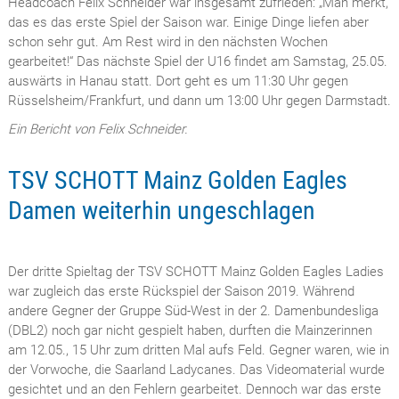
Headcoach Felix Schneider war insgesamt zufrieden: „Man merkt,
das es das erste Spiel der Saison war. Einige Dinge liefen aber
schon sehr gut. Am Rest wird in den nächsten Wochen
gearbeitet!“ Das nächste Spiel der U16 findet am Samstag, 25.05.
auswärts in Hanau statt. Dort geht es um 11:30 Uhr gegen
Rüsselsheim/Frankfurt, und dann um 13:00 Uhr gegen Darmstadt.
Ein Bericht von Felix Schneider.
TSV SCHOTT Mainz Golden Eagles
Damen weiterhin ungeschlagen
Der dritte Spieltag der TSV SCHOTT Mainz Golden Eagles Ladies
war zugleich das erste Rückspiel der Saison 2019. Während
andere Gegner der Gruppe Süd-West in der 2. Damenbundesliga
(DBL2) noch gar nicht gespielt haben, durften die Mainzerinnen
am 12.05., 15 Uhr zum dritten Mal aufs Feld. Gegner waren, wie in
der Vorwoche, die Saarland Ladycanes. Das Videomaterial wurde
gesichtet und an den Fehlern gearbeitet. Dennoch war das erste