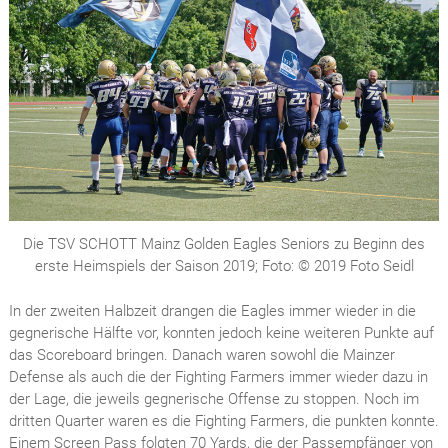
Die TSV SCHOTT Mainz Golden Eagles Seniors zu Beginn des
erste Heimspiels der Saison 2019; Foto: © 2019 Foto Seidl
In der zweiten Halbzeit drangen die Eagles immer wieder in die
gegnerische Hälfte vor, konnten jedoch keine weiteren Punkte auf
das Scoreboard bringen. Danach waren sowohl die Mainzer
Defense als auch die der Fighting Farmers immer wieder dazu in
der Lage, die jeweils gegnerische Offense zu stoppen. Noch im
dritten Quarter waren es die Fighting Farmers, die punkten konnte.
Einem Screen Pass folgten 70 Yards, die der Passempfänger von