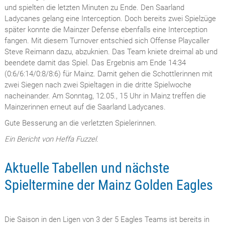
und spielten die letzten Minuten zu Ende. Den Saarland
Ladycanes gelang eine Interception. Doch bereits zwei Spielzüge
später konnte die Mainzer Defense ebenfalls eine Interception
fangen. Mit diesem Turnover entschied sich Offense Playcaller
Steve Reimann dazu, abzuknien. Das Team kniete dreimal ab und
beendete damit das Spiel. Das Ergebnis am Ende 14:34
(0:6/6:14/0:8/8:6) für Mainz. Damit gehen die Schottlerinnen mit
zwei Siegen nach zwei Spieltagen in die dritte Spielwoche
nacheinander. Am Sonntag, 12.05., 15 Uhr in Mainz treffen die
Mainzerinnen erneut auf die Saarland Ladycanes.
Gute Besserung an die verletzten Spielerinnen.
Ein Bericht von Heffa Fuzzel.
Aktuelle Tabellen und nächste
Spieltermine der Mainz Golden Eagles
Die Saison in den Ligen von 3 der 5 Eagles Teams ist bereits in