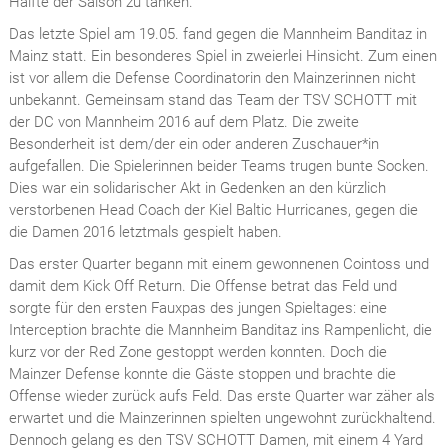
Hälfte der Saison zu tanken.
Das letzte Spiel am 19.05. fand gegen die Mannheim Banditaz in
Mainz statt. Ein besonderes Spiel in zweierlei Hinsicht. Zum einen
ist vor allem die Defense Coordinatorin den Mainzerinnen nicht
unbekannt. Gemeinsam stand das Team der TSV SCHOTT mit
der DC von Mannheim 2016 auf dem Platz. Die zweite
Besonderheit ist dem/der ein oder anderen Zuschauer*in
aufgefallen. Die Spielerinnen beider Teams trugen bunte Socken.
Dies war ein solidarischer Akt in Gedenken an den kürzlich
verstorbenen Head Coach der Kiel Baltic Hurricanes, gegen die
die Damen 2016 letztmals gespielt haben.
Das erster Quarter begann mit einem gewonnenen Cointoss und
damit dem Kick Off Return. Die Offense betrat das Feld und
sorgte für den ersten Fauxpas des jungen Spieltages: eine
Interception brachte die Mannheim Banditaz ins Rampenlicht, die
kurz vor der Red Zone gestoppt werden konnten. Doch die
Mainzer Defense konnte die Gäste stoppen und brachte die
Offense wieder zurück aufs Feld. Das erste Quarter war zäher als
erwartet und die Mainzerinnen spielten ungewohnt zurückhaltend.
Dennoch gelang es den TSV SCHOTT Damen, mit einem 4 Yard