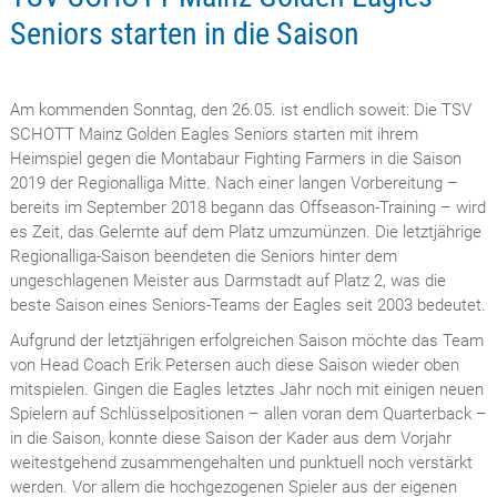
Seniors starten in die Saison
Am kommenden Sonntag, den 26.05. ist endlich soweit: Die TSV
SCHOTT Mainz Golden Eagles Seniors starten mit ihrem
Heimspiel gegen die Montabaur Fighting Farmers in die Saison
2019 der Regionalliga Mitte. Nach einer langen Vorbereitung –
bereits im September 2018 begann das Offseason-Training – wird
es Zeit, das Gelernte auf dem Platz umzumünzen. Die letztjährige
Regionalliga-Saison beendeten die Seniors hinter dem
ungeschlagenen Meister aus Darmstadt auf Platz 2, was die
beste Saison eines Seniors-Teams der Eagles seit 2003 bedeutet.
Aufgrund der letztjährigen erfolgreichen Saison möchte das Team
von Head Coach Erik Petersen auch diese Saison wieder oben
mitspielen. Gingen die Eagles letztes Jahr noch mit einigen neuen
Spielern auf Schlüsselpositionen – allen voran dem Quarterback –
in die Saison, konnte diese Saison der Kader aus dem Vorjahr
weitestgehend zusammengehalten und punktuell noch verstärkt
werden. Vor allem die hochgezogenen Spieler aus der eigenen