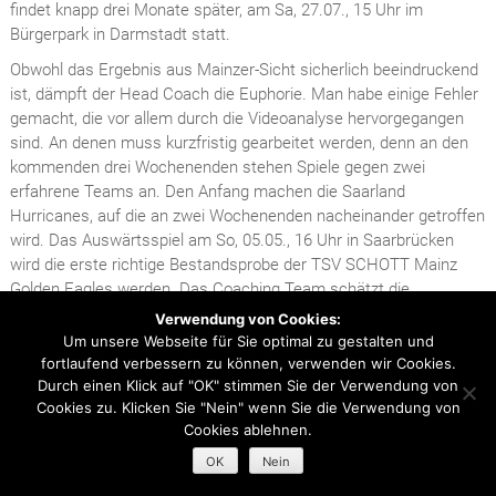
findet knapp drei Monate später, am Sa, 27.07., 15 Uhr im
Bürgerpark in Darmstadt statt.
Obwohl das Ergebnis aus Mainzer-Sicht sicherlich beeindruckend
ist, dämpft der Head Coach die Euphorie. Man habe einige Fehler
gemacht, die vor allem durch die Videoanalyse hervorgegangen
sind. An denen muss kurzfristig gearbeitet werden, denn an den
kommenden drei Wochenenden stehen Spiele gegen zwei
erfahrene Teams an. Den Anfang machen die Saarland
Hurricanes, auf die an zwei Wochenenden nacheinander getroffen
wird. Das Auswärtsspiel am So, 05.05., 16 Uhr in Saarbrücken
wird die erste richtige Bestandsprobe der TSV SCHOTT Mainz
Golden Eagles werden. Das Coaching Team schätzt die
Saarländerinnen als stärksten Gegner der Gruppe Süd-West in der
Verwendung von Cookies:
DBL2 ein. Vielleicht auch deswegen ist das selbsterklärte Ziel der
Um unsere Webseite für Sie optimal zu gestalten und
Coaches, den zweiten Sieg der Saison nach Mainz zu holen. Am
fortlaufend verbessern zu können, verwenden wir Cookies.
Durch einen Klick auf "OK" stimmen Sie der Verwendung von
So, 12.05., 15 Uhr findet das nächste Mainzer Heimspiel gegen
Cookies zu. Klicken Sie "Nein" wenn Sie die Verwendung von
die Saarland Hurricanes statt.
Cookies ablehnen.
Titelbild: © 2019 Magnus Ried
OK
Nein
Ein Bericht von Heffa Fuzzel.