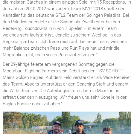
die meisten Catches in einem einzigen Spiel mit 15 Receptions. In
den Jahren 2010-2012 war zudem Team MVP. 2018 spielte der
Kanadier für das deutsche GFL2 Team der Solingen Paladins. Bei
den Paladins beendete er die Saison als Zweitbester bei den
Receiving Touchdowns in 6 von 7 Spielen – in einem Team,
welches sehr laufstark ist. Jonelle zu seinem Wechsel in das
Regionalliga-Team: „Ich freue mich auf das neue Team, welches
mehr Balance zwischen Pass und Run Plays hat und mir die
Möglichkeit gibt, mein volles Potenzial zu zeigen.“
Der 29-jährige feierte am vergangenen Sonntag gegen die
Montabaur Fighting Farmers sein Debut bei den TSV SCHOTT
Mainz Golden Eagles. Auf dem Feld verstärkt er als Wide Receiver
das Team. Abseits unterstützt er den Coaching Staff und coacht
die Wide Receiver. Die Abteilungsleiterin Jasmin Maxeiner ist
erfreut über den Neuzugang: „Wir freuen uns sehr, Jonelle in der
Eagles Familie dabei zuhaben.“.