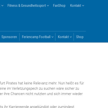
t
Fitness & Gesundheitssport
FanShop
Kontakt
Sponsoren
Feriencamp Football
Kontakt
Shop
furt Pirates hat keine Relevanz mehr. Nun heißt es für
leine im Verletzungspech zu suchen wäre sicher zu
ler ihre Chancen nicht nutzten und sich immer wieder
ts ihr Karriereende angekündigt oder zumindest