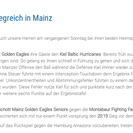
egreich in Mainz
auch unsere Herren am vergangenen Sonntag bei ihren beiden Heimspi
z Golden Eagles
ihre Gäste den
Kiel Baltic Hurricanes
. Bereits früh w
ngen sind. So gelang es ihnen schnell in Führung zu gehen und sich 
e Mainzer Offense den Ball während die Defense Kiel immer wieder zu 
. Anna Steuer führte mit einem Interception-Touchdown dem Ergebnis P
piel. Unkonzentriertheiten und Abstimmungsfehler führten zu einem d
urden. Diese Fehler nutze Kiel für sich und punktete kurz nach der H
r weitere sechs Punkte auf der Ergebnistafel.
chott Mainz Golden Eagles Seniors
gegen die
Montabaur Fighting F
 sicherten sich mit nur einem Punkt vorsprung den
20:19
Sieg vor dem
uf das Rückspiel gegen die Hamburg Amazons vorzubereiten, treten