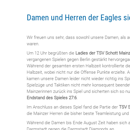
Damen und Herren der Eagles si
Wir freuen uns sehr, dass sowohl unsere Damen, als 
waren.
Um 12 Uhr begrüßten die
Ladies der TSV Schott Main
vergangenen Spielen gegen Berlin gestärkt hervorgega
Während der gesamten ersten Halbzeit kontrollierte di
Halbzeit, wobei nicht nur die Offense Punkte erzielte
kamen unsere Damen leider nicht wieder richtig ins S
Spielzüge und Taktiken nicht mehr konsequent beendet w
Mainzerinnen zurück ins Spiel und sicherten sich so nu
Endstand des Spieles 27:6
.
Im Anschluss an dieses Spiel fand die Partie der
TSV S
die Mainzer Herren die bisher beste Teamleistung und
Während die Damen bis Ende August Zeit haben sich a
Darmstadt gegen die Darmstadt Diamonds an.