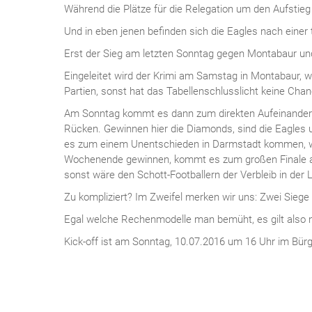
Während die Plätze für die Relegation um den Aufstieg 
Und in eben jenen befinden sich die Eagles nach einer 
Erst der Sieg am letzten Sonntag gegen Montabaur und
Eingeleitet wird der Krimi am Samstag in Montabaur, w
Partien, sonst hat das Tabellenschlusslicht keine Cha
Am Sonntag kommt es dann zum direkten Aufeinandert
Rücken. Gewinnen hier die Diamonds, sind die Eagles un
es zum einem Unentschieden in Darmstadt kommen, wür
Wochenende gewinnen, kommt es zum großen Finale am 1
sonst wäre den Schott-Footballern der Verbleib in der L
Zu kompliziert? Im Zweifel merken wir uns: Zwei Siege u
Egal welche Rechenmodelle man bemüht, es gilt also n
Kick-off ist am Sonntag, 10.07.2016 um 16 Uhr im Bürge