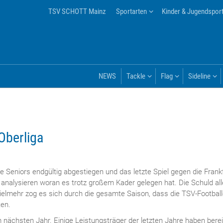
TSV SCHOTT Mainz
Sportarten
Kinder & Jugendspor
NEWS
Tackle
Flag
Sideline
 Oberliga
ie Seniors endgültig abgestiegen und das letzte Spiel gegen die Frank
 analysieren woran es trotz großem Kader gelegen hat. Die Schuld al
ielmehr zog es sich durch die gesamte Saison, dass die TSV-Footbal
ten.
nächsten Jahr. Einige Leistungsträger der letzten Jahre haben berei