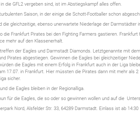
in die GFL2 vergeben sind, ist im Abstiegskampf alles offen.
turbulenten Saison, in der einige die Schott-Footballer schon abgesch
 die gleichzeitige, ebenso unerwartete Niederlage der Darmstädter i
o die Frankfurt Pirates bei den Fighting Farmers gastieren. Frankfur
nce mehr auf den Klassenerhalt.
reffen der Eagles und Darmstadt Diamonds. Letztgenannte mit dem 
d Pirates abgestiegen. Gewinnen die Eagles bei gleichzeitiger Niederla
den die Eagles mit einem Erfolg in Frankfurt auch in der Liga blei
7.07. in Frankfurt. Hier müssten die Pirates dann mit mehr als 2 P
iga sicher.
nd die Eagles bleiben in der Regionalliga.
un für die Eagles, die so oder so gewinnen wollen und auf die Unter
rpark Nord, Alsfelder Str. 33, 64289 Darmstadt. Einlass ist ab 14:30 