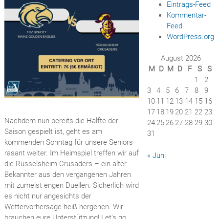
Eintrags-Feed
Kommentar-
Feed
WordPress.org
August 2026
M
D
M
D
F
S
S
1
2
3
4
5
6
7
8
9
10
11
12
13
14
15
16
17
18
19
20
21
22
23
Nachdem nun bereits die Hälfte der
24
25
26
27
28
29
30
Saison gespielt ist, geht es am
31
kommenden Sonntag für unsere Seniors
rasant weiter. Im Heimspiel treffen wir auf
« Juni
die Rüsselsheim Crusaders – ein alter
Bekannter aus den vergangenen Jahren
mit zumeist engen Duellen. Sicherlich wird
es nicht nur angesichts der
Wettervorhersage heiß hergehen. Wir
brauchen eure Unterstützung! Let’s go