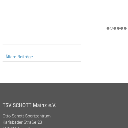
Beitragsnavigation
Ältere Beiträge
TSV SCHOTT Mainz e.V.
Otto-Schott-Sportzentrum
Karlsbader Straße 23