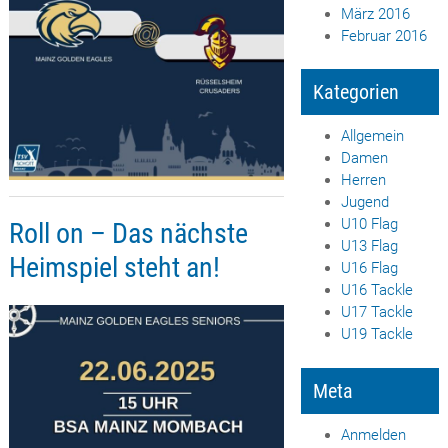
März 2016
Februar 2016
Kategorien
Allgemein
Damen
Herren
Jugend
U10 Flag
Roll on – Das nächste
U13 Flag
Heimspiel steht an!
U16 Flag
U16 Tackle
U17 Tackle
U19 Tackle
Meta
Anmelden