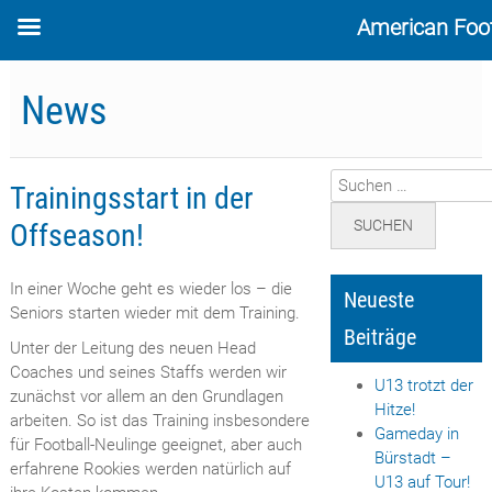
American Foot
Skip
to
News
content
Suchen
Trainingsstart in der
nach:
Offseason!
In einer Woche geht es wieder los – die
Neueste
Seniors starten wieder mit dem Training.
Beiträge
Unter der Leitung des neuen Head
Coaches und seines Staffs werden wir
U13 trotzt der
zunächst vor allem an den Grundlagen
Hitze!
arbeiten. So ist das Training insbesondere
Gameday in
für Football-Neulinge geeignet, aber auch
Bürstadt –
erfahrene Rookies werden natürlich auf
U13 auf Tour!