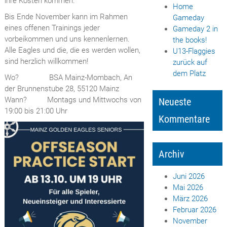
ihre Kosten kommen.
Home
Bis Ende November kann im Rahmen
Gameday
eines offenen Trainings jeder
Gameday 2 in
vorbeikommen und uns kennenlernen.
the books!
Alle Eagles und die, die es werden wollen,
U13-Flaggies
sind herzlich willkommen!
zurück auf
dem Platz
Wo? BSA Mainz-Mombach, An
der Brunnenstube 28, 55120 Mainz
Wann? Montags und Mittwochs von
Neueste
19:00 bis 21:00 Uhr
Kommentare
Archiv
Juni 2026
Mai 2026
März 2026
Februar 2026
November