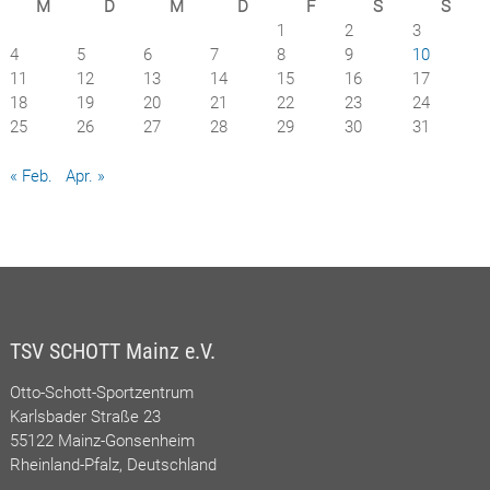
M
D
M
D
F
S
S
1
2
3
4
5
6
7
8
9
10
11
12
13
14
15
16
17
18
19
20
21
22
23
24
25
26
27
28
29
30
31
« Feb.
Apr. »
TSV SCHOTT Mainz e.V.
Otto-Schott-Sportzentrum
Karlsbader Straße 23
55122 Mainz-Gonsenheim
Rheinland-Pfalz, Deutschland