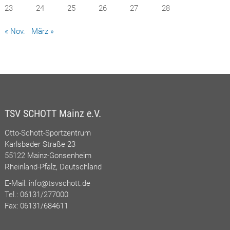
23
24
25
26
27
28
« Nov.
März »
TSV SCHOTT Mainz e.V.
Otto-Schott-Sportzentrum
Karlsbader Straße 23
55122 Mainz-Gonsenheim
Rheinland-Pfalz, Deutschland
E-Mail:
info@tsvschott.de
Tel.: 06131/277000
Fax: 06131/684611