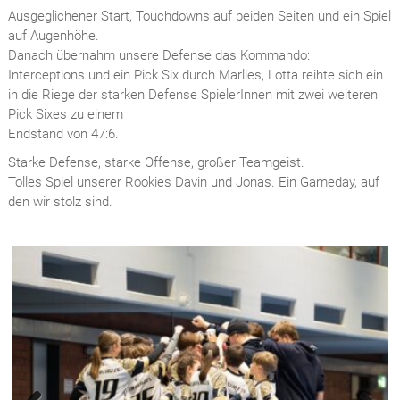
Ausgeglichener Start, Touchdowns auf beiden Seiten und ein Spiel
auf Augenhöhe.
Danach übernahm unsere Defense das Kommando:
Interceptions und ein Pick Six durch Marlies, Lotta reihte sich ein
in die Riege der starken Defense SpielerInnen mit zwei weiteren
Pick Sixes zu einem
Endstand von 47:6.
Starke Defense, starke Offense, großer Teamgeist.
Tolles Spiel unserer Rookies Davin und Jonas. Ein Gameday, auf
den wir stolz sind.