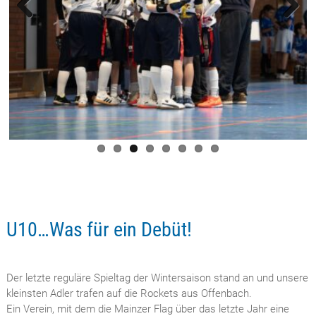
Previous
Next
U10…Was für ein Debüt!
Der letzte reguläre Spieltag der Wintersaison stand an und unsere
kleinsten Adler trafen auf die Rockets aus Offenbach.
Ein Verein, mit dem die Mainzer Flag über das letzte Jahr eine