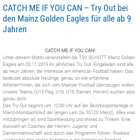
CATCH ME IF YOU CAN – Try Out bei
den Mainz Golden Eagles für alle ab 9
Jahren
CATCH ME IF YOU CAN!
Unter diesem Motto veranstalten die TSV SCHOTT Mainz Golden
Eagles am 03.11.2019 ihr jährliches Try Out. Eingeladen sind alle
ab neun Jahren, die Interesse am American Football haben. Das
bedeutet absolute Neulinge, genau so wie erfahrene
Athleten*innen, die sich vom Mainzer Football überzeugen wollen.
Unsere Teams (U13 Flag, U16, U19, Damen, Herren) suchen also
genau dich!
Das Try Out beginnt um 12:00 Uhr auf der Bezirkssportanlage in
Mainz-Mombach(Auf der langen Lein 2a, 55120 Mainz). Alles was
mitzubringen ist, sind Sportkleidung und etwas zu Trinken. Eine
Auswahl an Coaches der Herren-, Jugend- und
Damenmannschaft wird durch das Programm führen. Rookies
werden bei den ersten Schritten in der komplexen Sportart