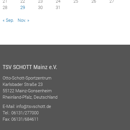
21
22
23
24
25
26
27
28
29
30
31
« Sep.
Nov. »
TSV SCHOTT Mainz e.V.
Otto-Schott-Sportzentrum
Karlsbader Straße 23
55122 Mainz-Gonsenheim
Rheinland-Pfalz, Deutschland
E-Mail:
info@tsvschott.de
Tel.: 06131/277000
Fax: 06131/684611