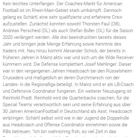
Kein leichtes Unterfangen. Der Coaches-Markt für American
Football ist im Rhein-Main-Gebiet stark umkämpft. Dennoch
gelang es Schärtl, eine sehr qualifizierte und erfahrene Crew
aufzustellen. Zunächst konnten sowohl Thorsten Faul (DB),
Andreas Perscheid (DL) als auch Stefan Boller (OL) für die Saison
2020 verlängert werden. Alle drei beeindruckten bereits dieses
Jahr und bringen jede Menge Erfahrung sowie Kenntnis des
Kaders mit. Neu hinzu kommt Alexander Schick, der bereits in
früheren Jahren in Mainz aktiv war und sich um die Wide Receiver
kümmern wird. Die Defense komplettiert Josef Mehlinger. Dieser
war in den vergangenen Jahren Headcoach bei den Rüsselsheim
Crusaders und maßgeblich an deren Durchmarsch von der
Landes- in die Regionalliga beteiligt. In Mainz wird er als LB-Coach
und Defensive Coordinator fungieren. Ein weiterer Neuzugang ist
Reinhold Pradt. Reinhold wird die Quarterbacks coachen, für die
Special Teams verantwortlich sein und seine Erfahrung aus über
30 Jahren AmericanFootball in Deutschland als Asst. Headcoach
einbringen. Schärtl selbst wird wie in der Jugend die Doppelrolle
aus Headcoach und Offense Coordinator einnehmen sowie die
RBs betreuen. “Ich bin wahnsinnig froh, so viel Zeit in das