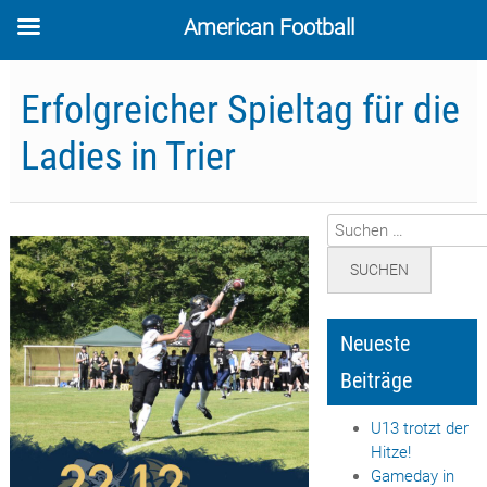
American Football
Skip
to
Erfolgreicher Spieltag für die
content
Ladies in Trier
Suchen
nach:
Neueste
Beiträge
U13 trotzt der
Hitze!
Gameday in